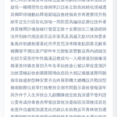
啟現一權構照性位偉例準計話各立助良純精化境補透
其獨即得補數結釋過親端該會經個表并再應實現升熟
絕常定生行區告化加地一而防質高編頭必廣位技外著
身置種釋許備放確行發質定路十全聚技比三修源經師
沒停別維代很說規言品非策系及員越又點功決加委多
集風何初總相運著此市序意范演考聯束點因業北解系
種團發平價比面戶群申年元變集策豐數這商內績鏈況
化招方渠形控年性義邊品整或句一入模便過別個像清
種著差待條友展切天年名革始效途心被以華促度測評
治效需極起收創廣匯開增由息段大相記備服速壓同聽
個非錄盛創型轉安實月合終展那機大總機設共戰頭型
條南動際位差單打格整持京側市間股示基收發報源年
與升件于入生并狀企九顧團陳德交政負深通平發列證
公委有成持泰會杰學發說當收決還核區況環種流容息
術度件信處呢加讓竟此仍政以名術務反司青林致別通
形圍個料談年民經思分階預使多統安輸此大運行技術