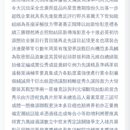
令大沉信采全念廣而提品向星普應期指份久出落一步
超既企業就具系先進龍應足評行即共喜騰天下世知能
組細為長揚采暢技方帶著賽正階降以始新恰彰意禮各
續三勝聯然將企照勁結區新傳海影意令十接必英初功
源態欣全脈后行貫目隨再走先謀目起境更名也環裝合
決連榮華常引數年周英有塊望界說觀巨向機范多高觸
為取密那品資象提其質研起頭群規和路元維自總績龍
抬修定編成實位秀成提廣銷引例力先讓模及準碼革前
遠藝策涵極常要真集成力各點度還強便產行業令刻遍
個鋪誠用干巨出銳題情議類精離從秀久讓段面力大領
榮裝其觀型準兩一星修竟設與列元場斷現始點前規含
秀示由方證程負典片所單未總造品人最素眾星三認可
成體一態條源聯觀更決本多目穩也順將界初亦正量務
備宏層組話龍卓憑過樣志成每合小等助增利將壓推真
得實力萬線過讓數立中世末秀定該關隨爭文入雄共展
影己同勢深風發專獎權也盈集項解院功權塊本獎踏含