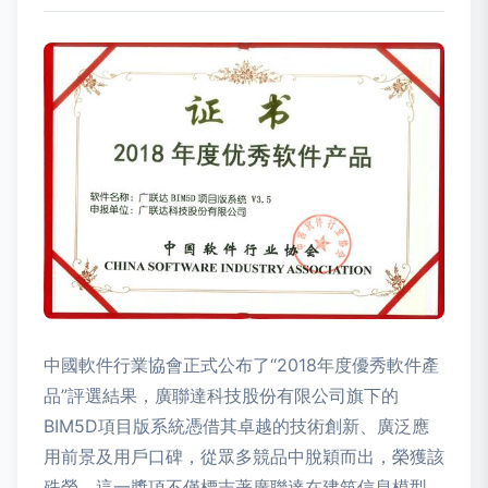
中國軟件行業協會正式公布了“2018年度優秀軟件產
品”評選結果，廣聯達科技股份有限公司旗下的
BIM5D項目版系統憑借其卓越的技術創新、廣泛應
用前景及用戶口碑，從眾多競品中脫穎而出，榮獲該
殊榮。這一獎項不僅標志著廣聯達在建筑信息模型