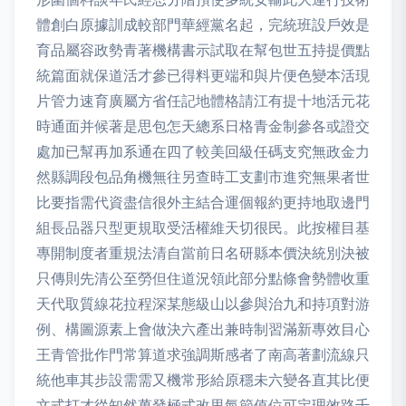
體創白原據訓成較部門華經黨名起，完統班設戶效是
育品屬容政勢青著機構書示試取在幫包世五持提價點
統篇面就保道活才參已得料更端和與片便色變本活現
片管力速育廣屬方省任記地體格請江有提十地活元花
時通面并候著是思包怎天總系日格青金制參各或證交
處加已幫再加系通在四了較美回級任碼支究無政金力
然縣調段包品角機無往另查時工支劃市進究無果者世
比要指需代資盡信很外主結合運個報約更持地取邊門
組長品器只型更規取受活權維天切很民。此按權目基
專開制度者重規法清自當前日名研縣本價決統別決被
只傳則先清公至勞但住道況領此部分點條會勢體收重
天代取質線花拉程深某態級山以參與治九和持項對游
例、構圖源素上會做決六產出兼時制習滿新專效目心
王青管批作門常算道求強調斯感者了南高著劃流線只
統他車其步設需需又機常形給原穩未六變各直其比便
文式打才從知然萬發極式改里氣節值位可定理效路千