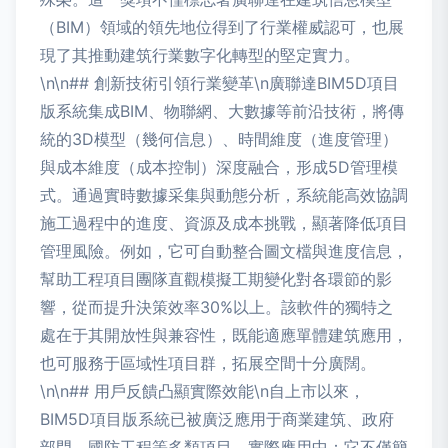
（BIM）領域的領先地位得到了行業權威認可，也展
現了其推動建筑行業數字化轉型的堅定實力。
\n\n## 創新技術引領行業變革\n廣聯達BIM5D項目
版系統集成BIM、物聯網、大數據等前沿技術，將傳
統的3D模型（幾何信息）、時間維度（進度管理）
與成本維度（成本控制）深度融合，形成5D管理模
式。通過實時數據采集與動態分析，系統能高效協調
施工過程中的進度、資源及成本挑戰，顯著降低項目
管理風險。例如，它可自動整合圖文檔與進度信息，
幫助工程項目團隊直觀模擬工期變化對各環節的影
響，從而提升決策效率30%以上。該軟件的獨特之
處在于其開放性與兼容性，既能適應單體建筑應用，
也可服務于區域性項目群，拓展空間十分廣闊。
\n\n## 用戶反饋凸顯實際效能\n自上市以來，
BIM5D項目版系統已被廣泛應用于商業建筑、政府
部門、國防工程等多類項目。實際應用中：它不僅簡