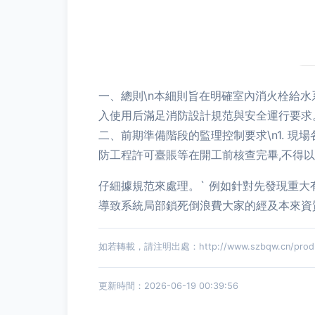
一、總則\n本細則旨在明確室內消火栓給
入使用后滿足消防設計規范與安全運行要求
二、前期準備階段的監理控制要求\n1. 
防工程許可臺賬等在開工前核查完畢,不得以
仔細據規范來處理。` 例如針對先發現重大
導致系統局部鎖死倒浪費大家的經及本來資質
如若轉載，請注明出處：http://www.szbqw.cn/produc
更新時間：2026-06-19 00:39:56