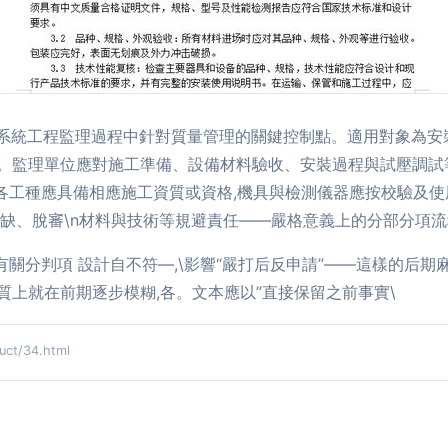
水系統工程監理過程中針對質量管理的關鍵控制點。適用對象為安
。監理單位應對施工準備、設備材料驗收、安裝過程與試壓調試等
現場各工種應具備相應施工資質或資格,機具與檢測儀器應按校驗及
缺、脫審\n材料與技術等規避責任——嚴格意義上的分部分項流程
有關分判項 設計自不符—,\影響“嚴打后反申請”——這樣的后期
上就在前期逐步模糊,各。文本應以”直接保留之前事實\
t/34.html