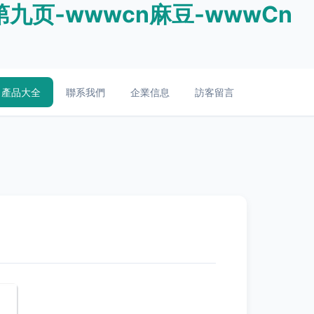
第九页-wwwcn麻豆-wwwCn
產品大全
聯系我們
企業信息
訪客留言